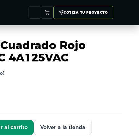
COTIZA TU PROYECTO
 Cuadrado Rojo
C 4A125VAC
do)
r al carrito
Volver a la tienda