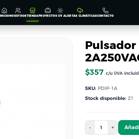
INICIO
NOSOTROS
TIENDA
PROYECTOS
UV
ALERTAS CLIMÁTICAS
CONTACTO
Pulsador
2A250VA
$357
c/u (IVA inclui
SKU:
PDIP-1A
Stock disponible:
21
-
+
Añadi
1