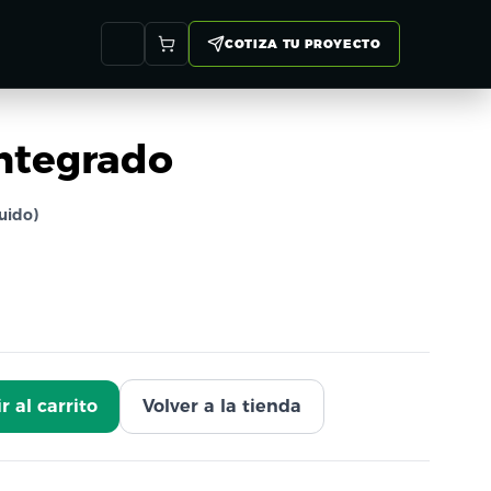
COTIZA TU PROYECTO
ntegrado
luido)
r al carrito
Volver a la tienda