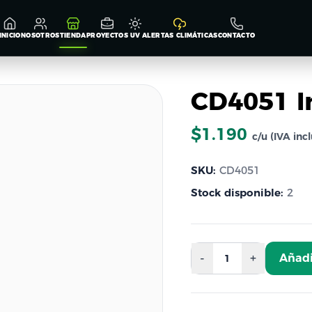
INICIO
NOSOTROS
TIENDA
PROYECTOS
UV
ALERTAS CLIMÁTICAS
CONTACTO
CD4051 I
$1.190
c/u (IVA inc
SKU:
CD4051
Stock disponible:
2
-
+
Añadi
1